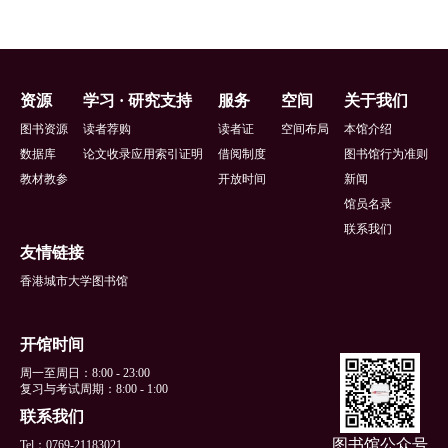
页
资源
学习 · 研究支持
服务
空间
关于我们
脚
图书资源
读者荐购
读者证
空间布局
本馆介绍
数据库
论文收录应用索引证明
借阅制度
图书馆行为准则
教材教参
开放时间
新闻
馆员名录
联系我们
友情链接
香港城市大学图书馆
开馆时间
周一至周日：8:00 - 23:00
复习与考试周期：8:00 - 1:00
联系我们
图书馆公众号
Tel：0769-21183021