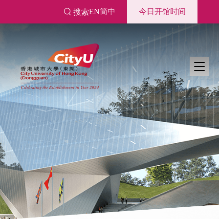
跳
EN
简中
今日开馆时间
搜索
转
到
主
要
内
容