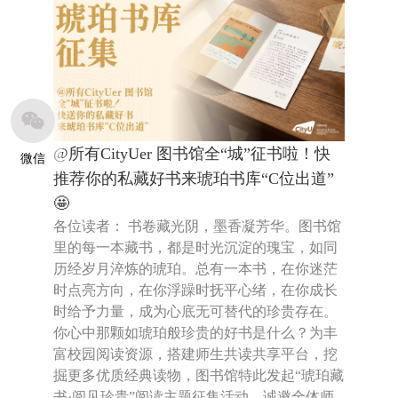
@所有CityUer 图书馆全“城”征书啦！快
微信
推荐你的私藏好书来琥珀书库“C位出道”
🤩
各位读者： 书卷藏光阴，墨香凝芳华。图书馆
里的每一本藏书，都是时光沉淀的瑰宝，如同
历经岁月淬炼的琥珀。总有一本书，在你迷茫
时点亮方向，在你浮躁时抚平心绪，在你成长
时给予力量，成为心底无可替代的珍贵存在。
你心中那颗如琥珀般珍贵的好书是什么？为丰
富校园阅读资源，搭建师生共读共享平台，挖
掘更多优质经典读物，图书馆特此发起“琥珀藏
书·阅见珍贵”阅读主题征集活动，诚邀全体师