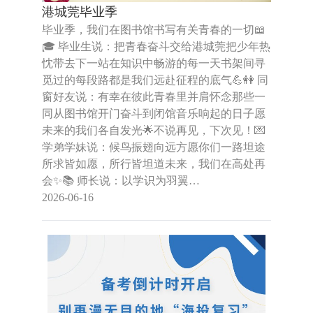
港城莞毕业季
毕业季，我们在图书馆书写有关青春的一切📖
🎓 毕业生说：把青春奋斗交给港城莞把少年热
忱带去下一站在知识中畅游的每一天书架间寻
觅过的每段路都是我们远赴征程的底气💪👭 同
窗好友说：有幸在彼此青春里并肩怀念那些一
同从图书馆开门奋斗到闭馆音乐响起的日子愿
未来的我们各自发光🌟不说再见，下次见！💌
学弟学妹说：候鸟振翅向远方愿你们一路坦途
所求皆如愿，所行皆坦道未来，我们在高处再
会✨📚 师长说：以学识为羽翼…
2026-06-16