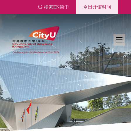
跳
EN
简中
今日开馆时间
搜索
转
到
主
要
内
容