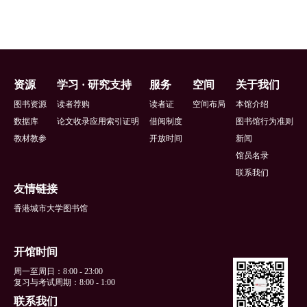
页
资源
学习 · 研究支持
服务
空间
关于我们
脚
图书资源
读者荐购
读者证
空间布局
本馆介绍
数据库
论文收录应用索引证明
借阅制度
图书馆行为准则
教材教参
开放时间
新闻
馆员名录
联系我们
友情链接
香港城市大学图书馆
开馆时间
周一至周日：8:00 - 23:00
复习与考试周期：8:00 - 1:00
联系我们