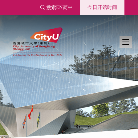
跳
EN
简中
今日开馆时间
搜索
转
到
主
要
内
容