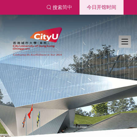
跳
简中
今日开馆时间
搜索
转
到
主
要
内
容