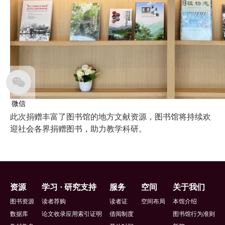
微信
此次捐赠丰富了图书馆的地方文献资源，图书馆将持续欢
迎社会各界捐赠图书，助力教学科研。
页
资源
学习 · 研究支持
服务
空间
关于我们
脚
图书资源
读者荐购
读者证
空间布局
本馆介绍
数据库
论文收录应用索引证明
借阅制度
图书馆行为准则