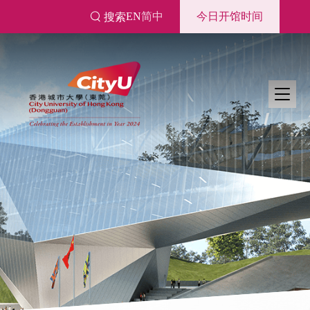
跳
EN
简中
今日开馆时间
搜索
转
到
主
要
内
容